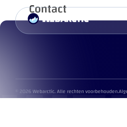
Contact
Ons Werk
C
WEB
Alg
© 2026 Webarctic. Alle rechten voorbehouden.