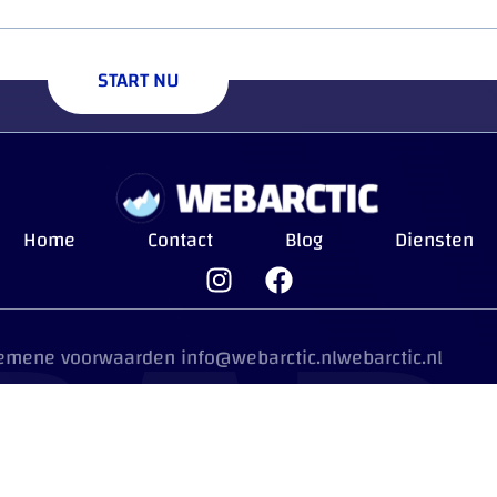
ontact
START NU
ARC
Home
Contact
Blog
Diensten
emene voorwaarden
info@webarctic.nl
webarctic.nl