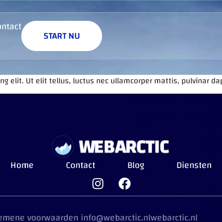
ontact
START NU
 elit. Ut elit tellus, luctus nec ullamcorper mattis, pulvinar da
Home
Contact
Blog
Diensten
emene voorwaarden
info@webarctic.nl
webarctic.nl