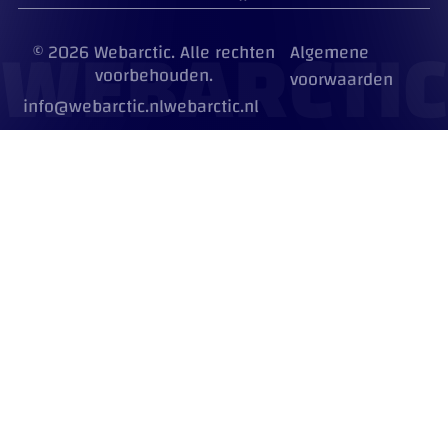
WEBARCTIC
© 2026 Webarctic. Alle rechten
Algemene
voorbehouden.
voorwaarden
info@webarctic.nl
webarctic.nl